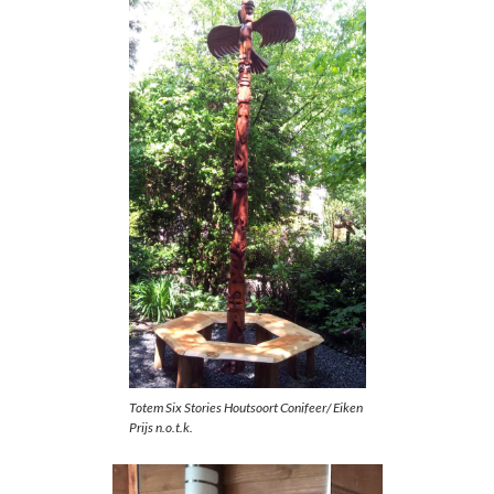
Totem Six Stories Houtsoort Conifeer/ Eiken
Prijs n.o.t.k.