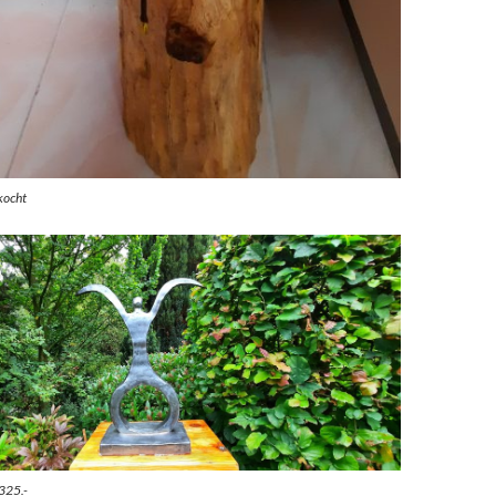
kocht
325.-