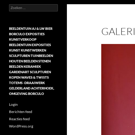
Zoeken
Beeldentuin, exposities,
naar:
demonstraties, steen, hout,
keramiek, beelden, verkoop kunst in
Gelderland
GALERI
BEELDENTUIN AJ & LW BIER
BORCULO EXPOSITIES
KUNSTVERKOOP
BEELDENTUIN EXPOSITIES
KUNST KUNSTWERKEN
SCULPTUREN TUINBEELDEN
HOUTEN BEELDEN STENEN
BEELDEN KERAMIEK
GARDENART SCULPTUREN
KOPEN WAVES & TWISTS
TOTEMS -DRAAIWERK
GELDERLAND ACHTERHOEK,
OMGEVING BORCULO
Login
Berichten feed
Reacties feed
WordPress.org