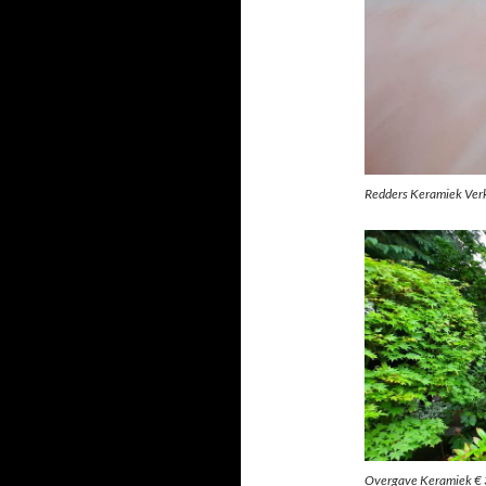
Redders Keramiek Ver
Overgave Keramiek € 