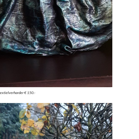
extielverharder € 150.-